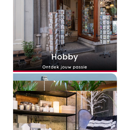
Restaurants
Hobby
Ontdek de leukste horeca
Ontdek jouw passie