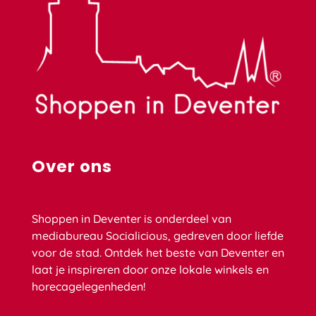
Koffie & thee
Mode
Even bijkletsen
Welke maat past bij jou?
Over ons
Shoppen in Deventer is onderdeel van
mediabureau Socialicious, gedreven door liefde
voor de stad. Ontdek het beste van Deventer en
laat je inspireren door onze lokale winkels en
horecagelegenheden!