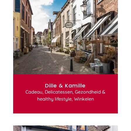
Dille & Kamille
Cadeau
,
Delicatessen
,
Gezondheid &
healthy lifestyle
,
Winkelen