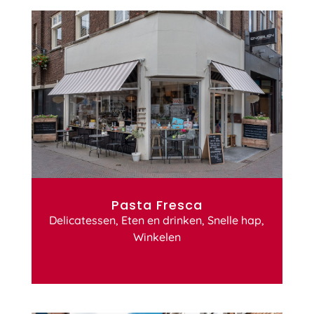
Pasta Fresca
Delicatessen
,
Eten en drinken
,
Snelle hap
,
Winkelen