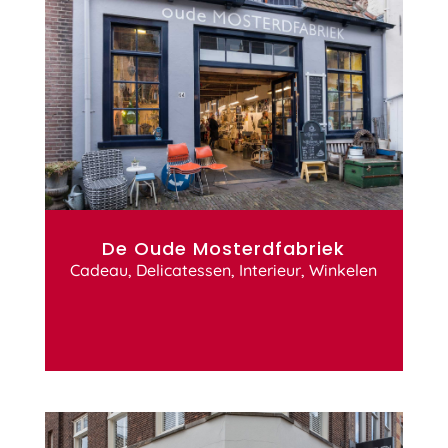
De Oude Mosterdfabriek
Cadeau
,
Delicatessen
,
Interieur
,
Winkelen