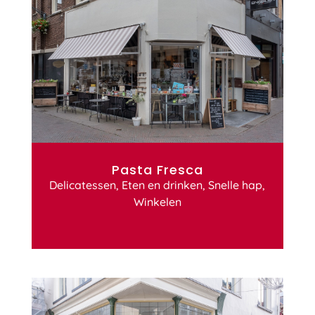
Pasta Fresca
Delicatessen
,
Eten en drinken
,
Snelle hap
,
Winkelen