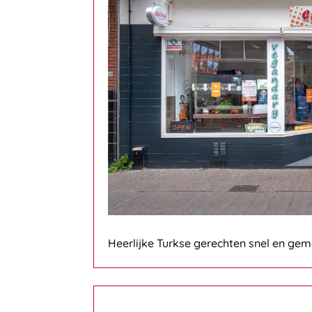
Heerlijke Turkse gerechten snel en gem