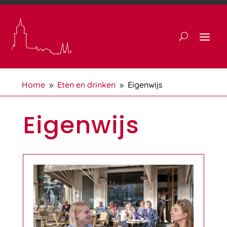
Home
Eten en drinken
Eigenwijs
9
9
Eigenwijs