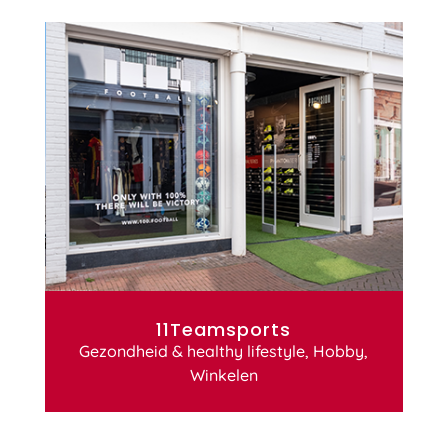
11Teamsports
Gezondheid & healthy lifestyle
,
Hobby
,
Winkelen