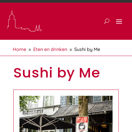
Home
Eten en drinken
Sushi by Me
9
9
Sushi by Me