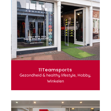
11Teamsports
Gezondheid & healthy lifestyle
,
Hobby
,
Winkelen