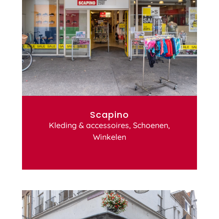
Scapino
Kleding & accessoires
,
Schoenen
,
Winkelen