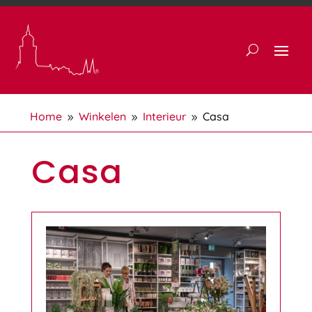
Home
Winkelen
Interieur
Casa
9
9
9
Casa