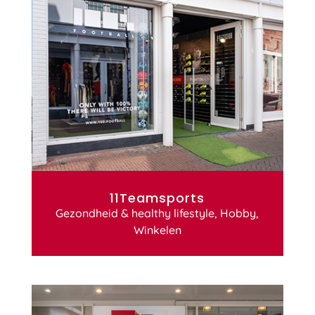
11Teamsports
Gezondheid & healthy lifestyle
,
Hobby
,
Winkelen