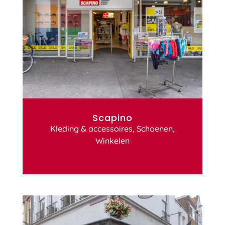
Scapino
Kleding & accessoires
,
Schoenen
,
Winkelen