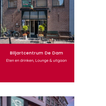
Biljartcentrum De Dam
Eten en drinken
,
Lounge & uitgaan