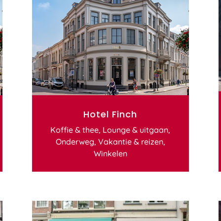
Hotel Finch
Koffie & thee
,
Lounge & uitgaan
,
Onderweg
,
Vakantie & reizen
,
Winkelen