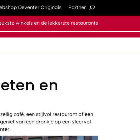
bshop Deventer Originals
Partner
leukste winkels en de lekkerste restaurants
 eten en
ellig café, een stijlvol restaurant of een
, geniet van een drankje op een sfeervol
nter!