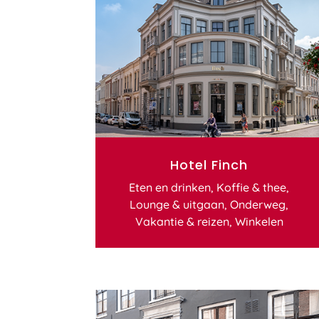
Hotel Finch
Eten en drinken
,
Koffie & thee
,
Lounge & uitgaan
,
Onderweg
,
Vakantie & reizen
,
Winkelen