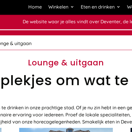
Home
Winkelen
Eten en drinken
We
De website waar je alles vindt over Deventer, de 
unge & uitgaan
Lounge & uitgaan
 plekjes om wat te
e drinken in onze prachtige stad. Of je nu zin hebt in een gez
naire ervaring voor iedereen. Proef de lokale specialiteiten
rijheid van onze horecagelegenheden. Smakelijk eten in Deve