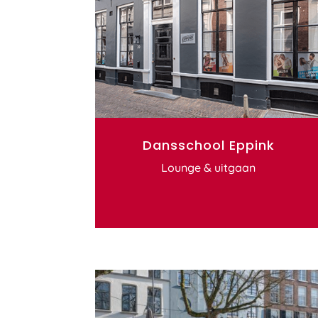
Dansschool Eppink
Lounge & uitgaan