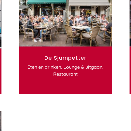
De Sjampetter
Eten en drinken
,
Lounge & uitgaan
,
Restaurant