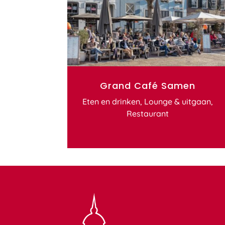
Grand Café Samen
Eten en drinken
,
Lounge & uitgaan
,
Restaurant