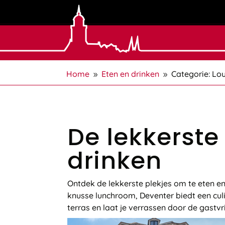
Home
Eten en drinken
Categorie: Lo
9
9
De lekkerste
drinken
Ontdek de lekkerste plekjes om te eten en t
knusse lunchroom, Deventer biedt een culi
terras en laat je verrassen door de gastv