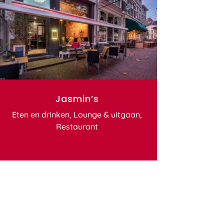
Jasmin’s
Eten en drinken
,
Lounge & uitgaan
,
Restaurant