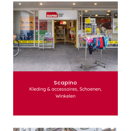
Scapino
Kleding & accessoires
,
Schoenen
,
Winkelen