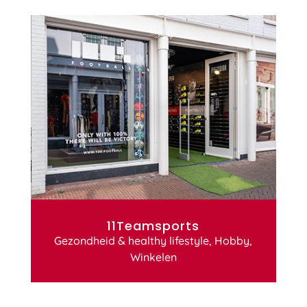
11Teamsports
Gezondheid & healthy lifestyle
,
Hobby
,
Winkelen