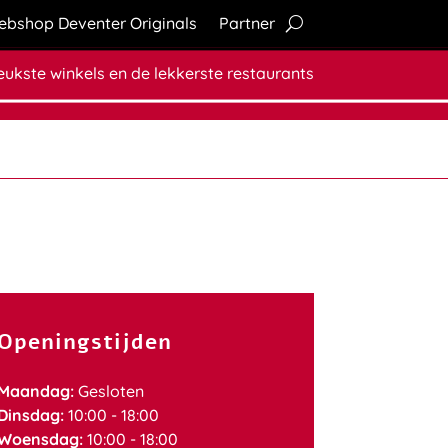
bshop Deventer Originals
Partner
leukste winkels en de lekkerste restaurants
Openingstijden
Maandag:
Gesloten
Dinsdag:
10:00 - 18:00
Woensdag:
10:00 - 18:00