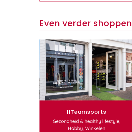
Even verder shoppen
11Teamsports
Gezondheid & healthy lifestyle
,
Hobby
,
Winkelen