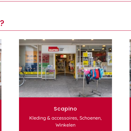
?
Scapino
Kleding & accessoires
,
Schoenen
,
Winkelen