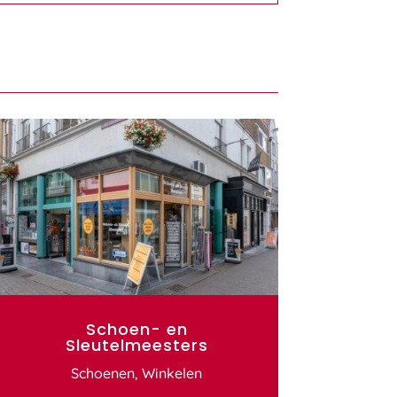
Schoen- en
Sleutelmeesters
Schoenen
,
Winkelen