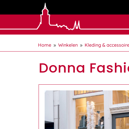
Home
Winkelen
Kleding & accessoir
9
9
Donna Fashi