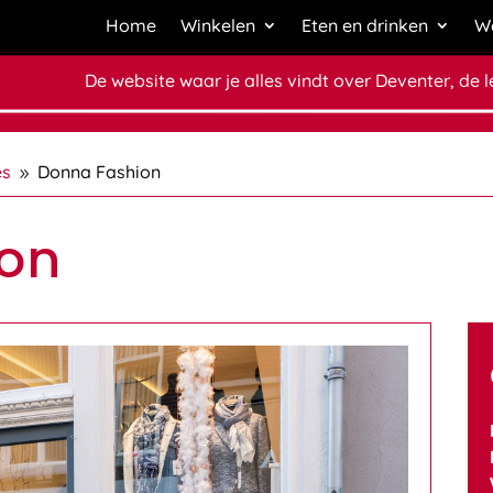
Home
Winkelen
Eten en drinken
We
De website waar je alles vindt over Deventer, de 
es
Donna Fashion
9
on