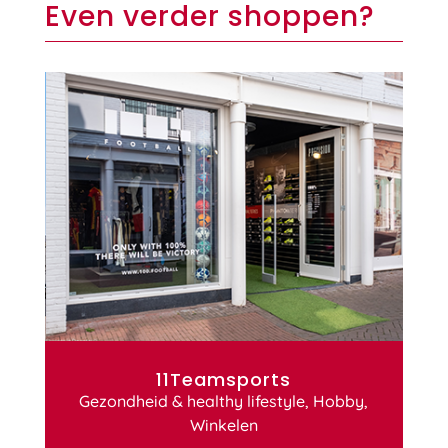
Even verder shoppen?
11Teamsports
Gezondheid & healthy lifestyle
,
Hobby
,
Winkelen