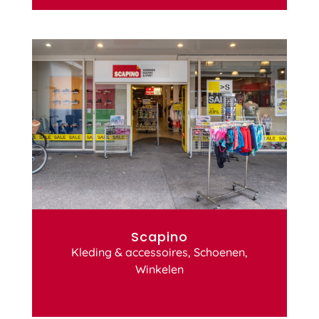
Scapino
Kleding & accessoires
,
Schoenen
,
Winkelen