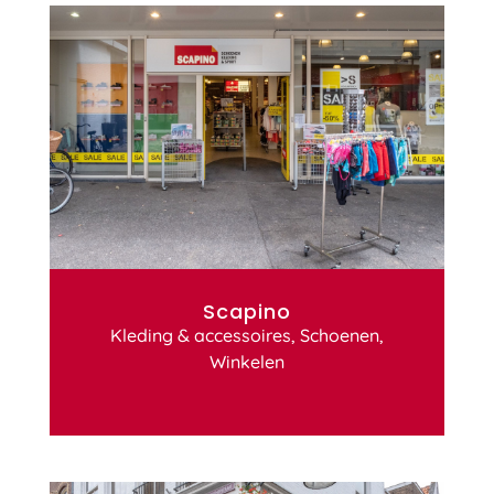
Scapino
Kleding & accessoires
,
Schoenen
,
Winkelen