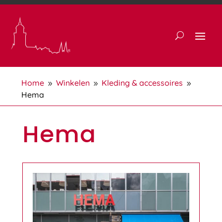
Home
Winkelen
Kleding & accessoires
9
9
9
Hema
Hema