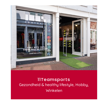
11Teamsports
Gezondheid & healthy lifestyle
,
Hobby
,
Winkelen