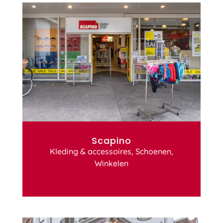
Scapino
Kleding & accessoires
,
Schoenen
,
Winkelen