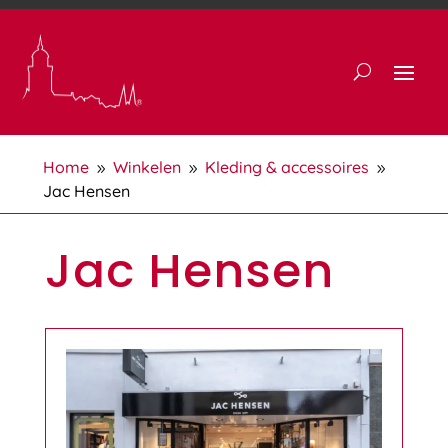
Home
Winkelen
Kleding & accessoires
9
9
9
Jac Hensen
Jac Hensen