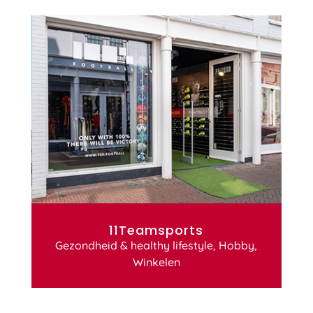
11Teamsports
Gezondheid & healthy lifestyle
,
Hobby
,
Winkelen