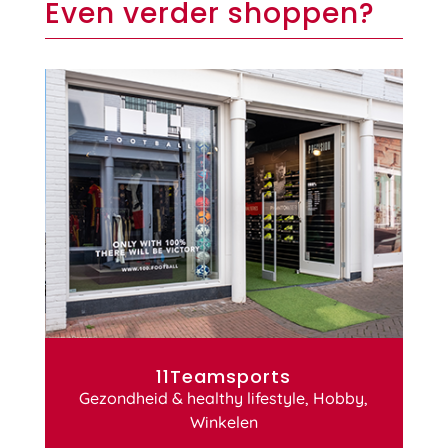
Even verder shoppen?
11Teamsports
Gezondheid & healthy lifestyle
,
Hobby
,
Winkelen