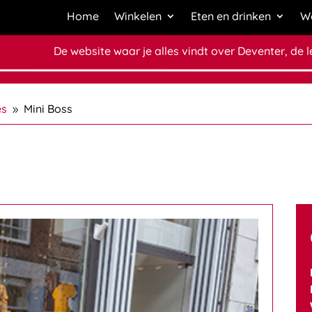
Home
Winkelen
Eten en drinken
We
De website waar je alles vindt over Deventer, de 
es
Mini Boss
9