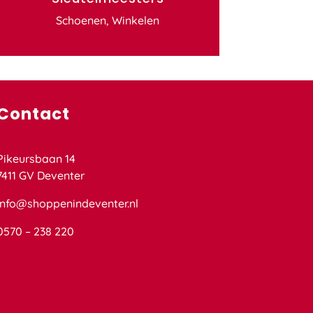
Schoenen
,
Winkelen
Contact
Pikeursbaan 14
7411 GV Deventer
info@shoppenindeventer.nl
0570 – 238 220