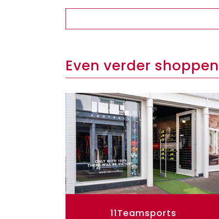
Even verder shoppen
11Teamsports