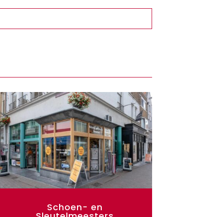
Schoen- en
Sleutelmeesters