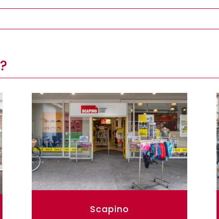
?
Scapino