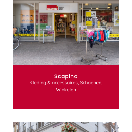
Scapino
Kleding & accessoires
,
Schoenen
,
Winkelen