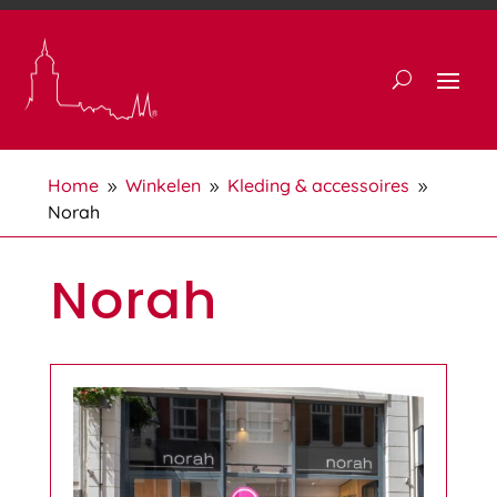
Home
Winkelen
Kleding & accessoires
9
9
9
Norah
Norah