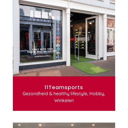
11Teamsports
Gezondheid & healthy lifestyle
,
Hobby
,
Winkelen