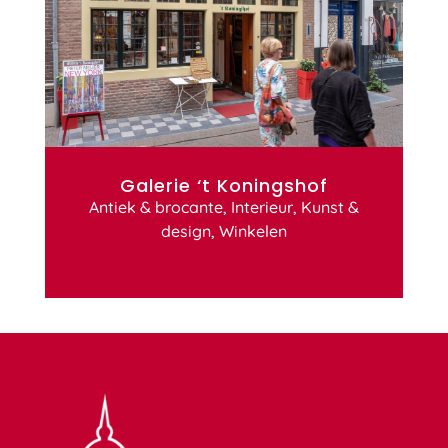
Galerie ‘t Koningshof
Antiek & brocante
,
Interieur
,
Kunst &
design
,
Winkelen