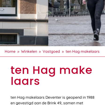
Home
Winkelen
Vastgoed
ten Hag makelaars
9
9
9
ten Hag make
laars
ten
Hag
makelaars Deventer is geopend in 1988
en gevestigd aan de Brink 49, samen met