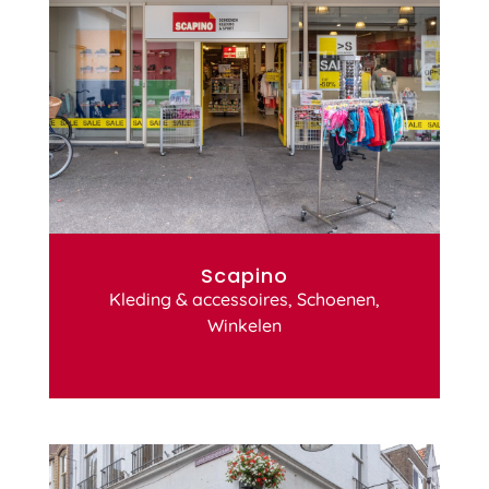
Scapino
Kleding & accessoires
,
Schoenen
,
Winkelen