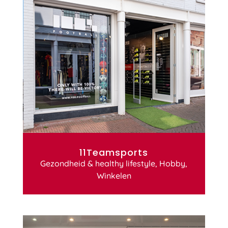
11Teamsports
Gezondheid & healthy lifestyle
,
Hobby
,
Winkelen