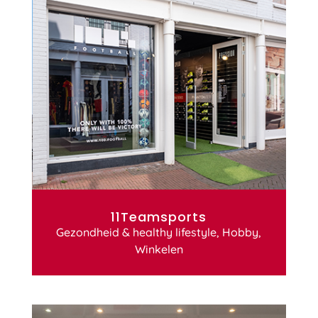
11Teamsports
Gezondheid & healthy lifestyle
,
Hobby
,
Winkelen