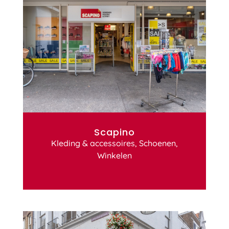
Scapino
Kleding & accessoires
,
Schoenen
,
Winkelen