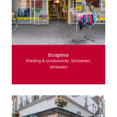
Scapino
Kleding & accessoires
,
Schoenen
,
Winkelen