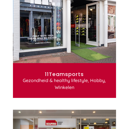
11Teamsports
Gezondheid & healthy lifestyle
,
Hobby
,
Winkelen