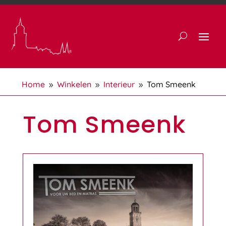
Home
Winkelen
Interieur
Tom Smeenk
9
9
9
Tom Smeenk