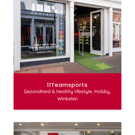
11Teamsports
Gezondheid & healthy lifestyle
,
Hobby
,
Winkelen