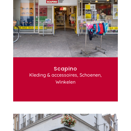
Scapino
Kleding & accessoires
,
Schoenen
,
Winkelen