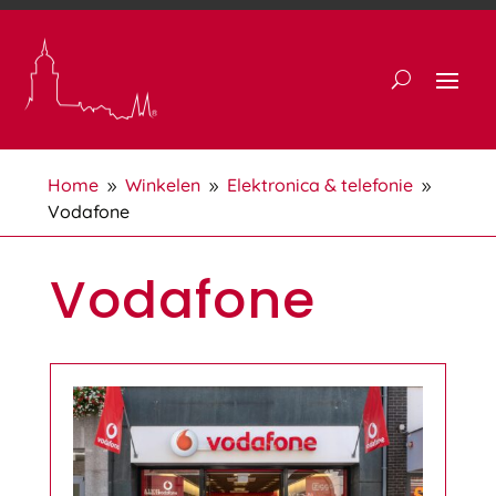
Home
Winkelen
Elektronica & telefonie
9
9
9
Vodafone
Vodafone