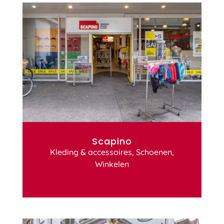
Scapino
Kleding & accessoires
,
Schoenen
,
Winkelen