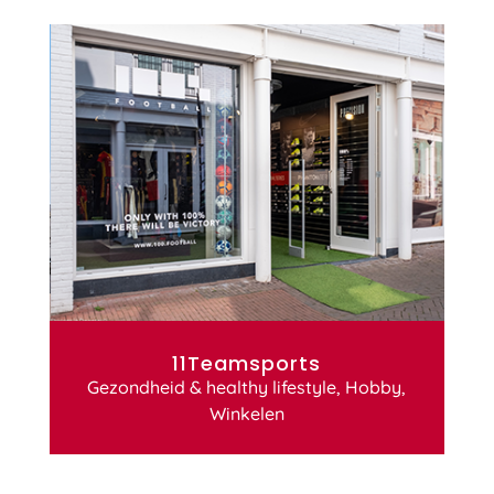
11Teamsports
Gezondheid & healthy lifestyle
,
Hobby
,
Winkelen