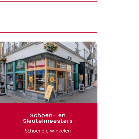
Schoen- en
Sleutelmeesters
Schoenen
,
Winkelen