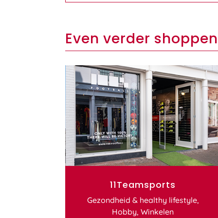
Even verder shoppen
11Teamsports
Gezondheid & healthy lifestyle
,
Hobby
,
Winkelen