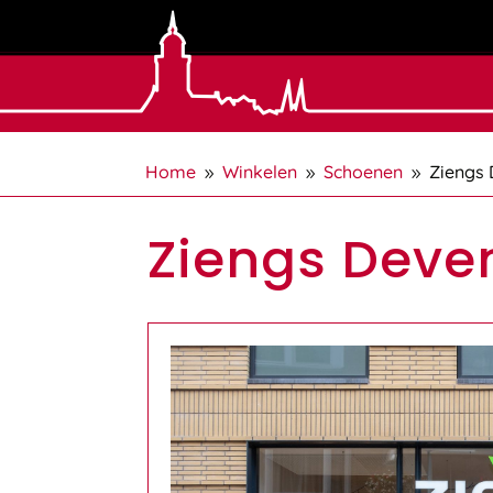
Home
Winkelen
Schoenen
Ziengs 
9
9
9
Ziengs Deve