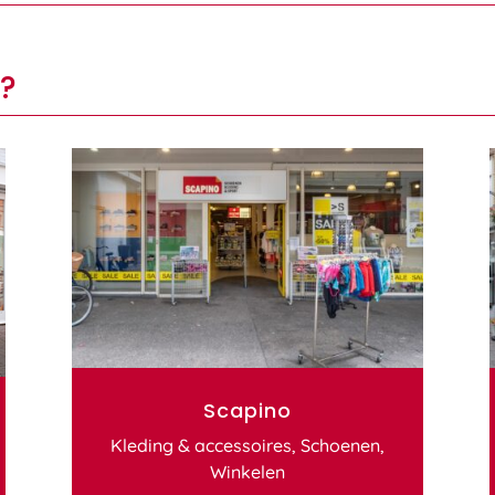
?
Scapino
Kleding & accessoires
,
Schoenen
,
Winkelen