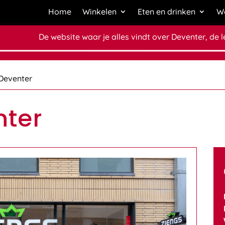
Home
Winkelen
Eten en drinken
We
De website waar je alles vindt over Deventer, de 
Deventer
nter